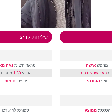
שליחת קריצה
מחפש
אישה
מראה חיצוני:
נאה מאו
 ב
באר שבע
,
דרום
גובה:
1.30
מטרים
ואני
מסורתי
עיניים:
חומות
הכלכלי:
ממוצע
ספורט: לא עודכן