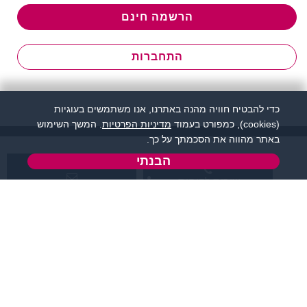
הרשמה חינם
התחברות
כדי להבטיח חוויה מהנה באתרנו, אנו משתמשים בעוגיות
(cookies), כמפורט בעמוד
מדיניות הפרטיות
. המשך השימוש
באתר מהווה את הסכמתך על כך.
הבנתי
שירות לקוחות:
support@flirtut.co.il
04-8558924
א’ - ה’, בשעות 09:00-
טופס יצירת קשר
15:00