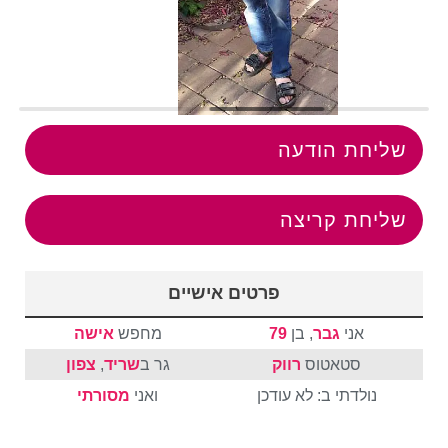
שליחת הודעה
שליחת קריצה
פרטים אישיים
אני
גבר
, בן
79
מחפש
אישה
סטאטוס
רווק
גר ב
שריד
,
צפון
נולדתי ב: לא עודכן
ואני
מסורתי