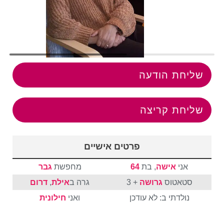
שליחת הודעה
שליחת קריצה
פרטים אישיים
אני
אישה
, בת
64
מחפשת
גבר
סטאטוס
גרושה
+ 3
גרה ב
אילת
,
דרום
נולדתי ב: לא עודכן
ואני
חילונית