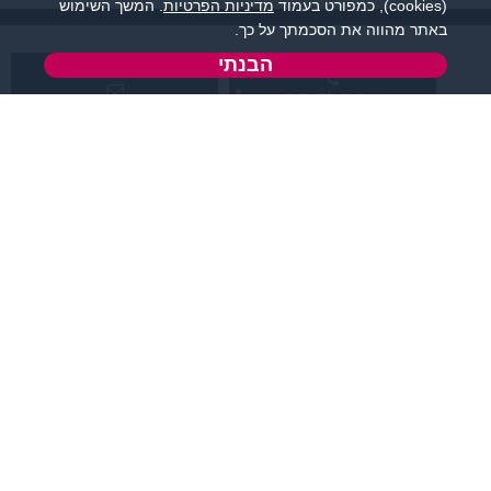
(cookies), כמפורט בעמוד
מדיניות הפרטיות
. המשך השימוש
באתר מהווה את הסכמתך על כך.
הבנתי
שירות לקוחות:
support@flirtut.co.il
04-8558924
א’ - ה’, בשעות 09:00-
טופס יצירת קשר
15:00
פרטי האתר
מידע ותוכן
קטגוריות מובילות