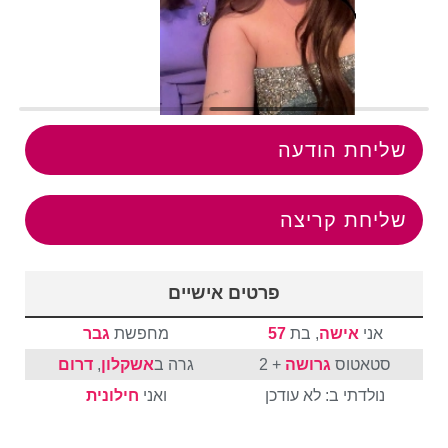
שליחת הודעה
שליחת קריצה
פרטים אישיים
אני
אישה
, בת
57
מחפשת
גבר
סטאטוס
גרושה
+ 2
גרה ב
אשקלון
,
דרום
נולדתי ב: לא עודכן
ואני
חילונית