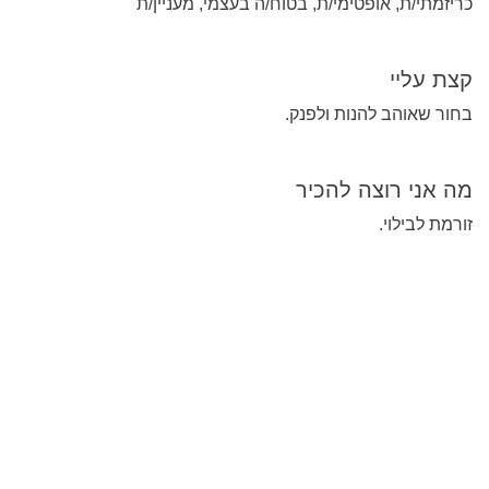
כריזמתי/ת, אופטימי/ת, בטוח/ה בעצמי, מעניין/ת
קצת עליי
בחור שאוהב להנות ולפנק.
מה אני רוצה להכיר
זורמת לבילוי.