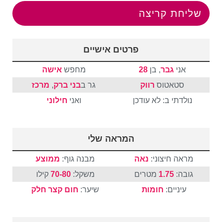
שליחת קריצה
פרטים אישיים
אני
גבר
, בן
28
מחפש
אישה
סטאטוס
רווק
גר ב
בני ברק
,
מרכז
נולדתי ב: לא עודכן
ואני
חילוני
המראה שלי
מראה חיצוני:
נאה
מבנה גוף:
ממוצע
גובה:
1.75
מטרים
משקל:
70-80
קילו
עיניים:
חומות
שיער:
חום
קצר
חלק