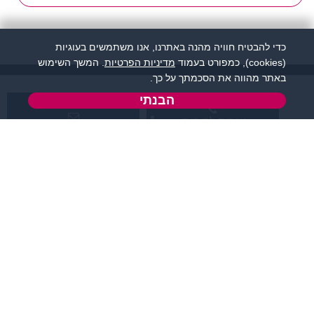
כדי להבטיח חוויה מהנה באתרנו, אנו משתמשים בעוגיות
(cookies), כמפורט בעמוד
מדיניות הפרטיות
. המשך השימוש
באתר מהווה את הסכמתך על כך.
הבנתי
שירות לקוחות:
support@flirtut.co.il
04-8558924
א’ - ה’, בשעות 09:00-
טופס יצירת קשר
15:00
פרטי האתר
מידע ותוכן