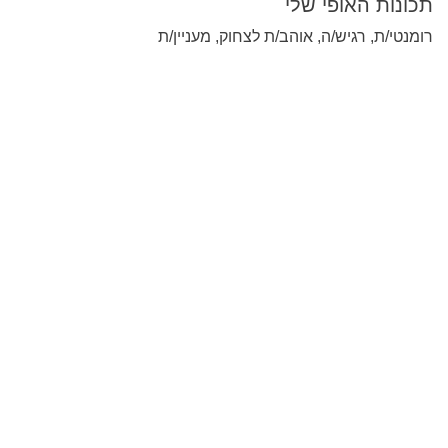
תכונות האופי שלי
רומנטי/ת, רגיש/ה, אוהב/ת לצחוק, מעניין/ת