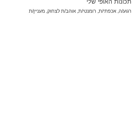
תכונות האופי שלי
רגוע/ה, אכפתי/ת, רומנטי/ת, אוהב/ת לצחוק, מעניין/ת