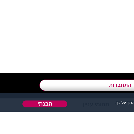
א’ - ה’, בשעות 09:00-15:00
התחברות
ך על כך.
הבנתי
תחומי עניין
אהבה או כל דבר אחר.
 אחר בו ניתן להכיר אנשים.