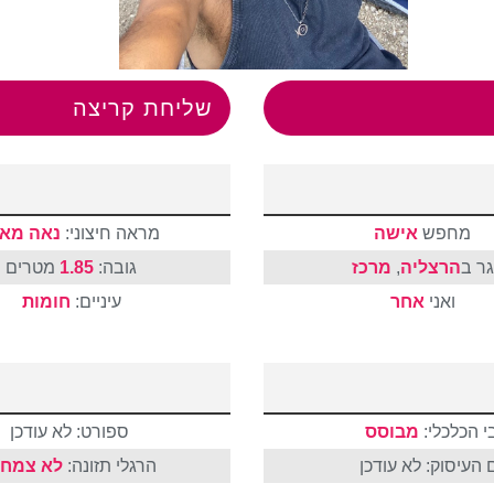
שליחת קריצה
מחפש
אישה
מראה חיצוני:
נאה מאו
גר ב
הרצליה
,
מרכז
גובה:
1.85
מטרים
ואני
אחר
עיניים:
חומות
 הכלכלי:
מבוסס
ספורט: לא עודכן
העיסוק: לא עודכן
הרגלי תזונה:
לא צמחו