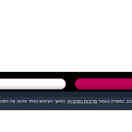
support@flirtut.co.i
טופס יצירת קשר
מדיניות הפרטיות
. המשך השימוש באתר מהווה את הסכמת
וכן
קטגוריות מובילות
מהווה נקודת מפגש בין אנשים המעוניינים להכיר לכל מטרה: ידידות, זוגיות, 
אנו מסירים כל אחריות לגבי תוכן הפניות, אנשים, התמונות או כל נושא אחר.
תה, לפנות למתאימים עבורך בלבד ולהתנהג בהתאם לכללים הנהוגים בכל מקום