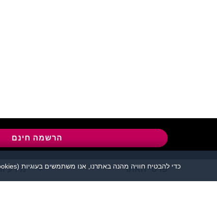
שירות לקוחות:
04-8558924
l
הרשמה חינם
כדי להבטיח חוויה מהנה באתרנו, אנו משתמשים בעוגיות (cookies), כמפורט בעמוד
פרטי האתר
מידע ות
אתר הכרויות פלירטוט 
יש להקפיד לשמור על שפה נאו