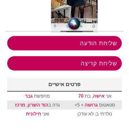
שליחת הודעה
שליחת קריצה
פרטים אישיים
אני
אישה
, בת
70
מחפשת
גבר
סטאטוס
גרושה
+ 5+
גרה ב
הוד השרון
,
מרכז
נולדתי ב: לא עודכן
ואני
חילונית