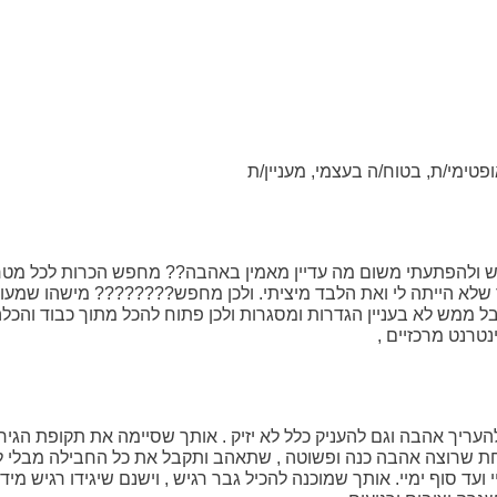
ופטימי/ת, בטוח/ה בעצמי, מעניין/ת
ש ולהפתעתי משום מה עדיין מאמין באהבה?? מחפש הכרות לכל מטרה וה
לא הייתה לי ואת הלבד מיציתי. ולכן מחפש???????? מישהו שמעוניי
טרנט מרכזיים ,
עריך אהבה וגם להעניק כלל לא יזיק . אותך שסיימה את תקופת הגירו
אחת שרוצה אהבה כנה ופשוטה , שתאהב ותקבל את כל החבילה מבלי ל
ועד סוף ימיי. אותך שמוכנה להכיל גבר רגיש , וישנם שיגידו רגיש מי