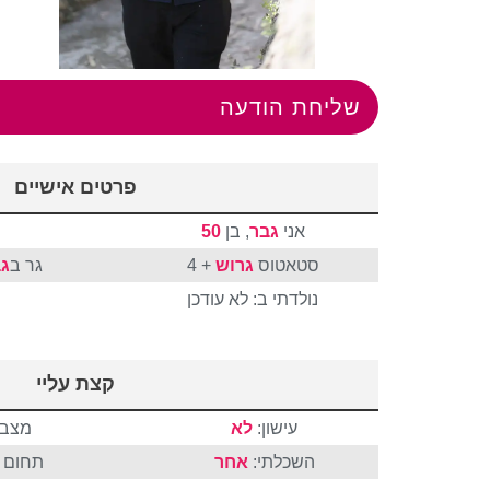
שליחת הודעה
פרטים אישיים
אני
גבר
, בן
50
סטאטוס
גרוש
+ 4
גר ב
ג
נולדתי ב: לא עודכן
קצת עליי
עישון:
לא
מצבי
השכלתי:
אחר
תחום ה