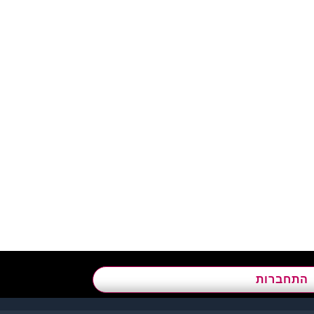
א’ - ה’, בשעות 09:00-15:00
התחברות