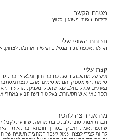
מטרת הקשר
ידידות, זוגיות, נישואין, סטוץ
תכונות האופי שלי
רגוע/ה, אכפתי/ת, רומנטי/ת, רגיש/ה, אוהב/ת לצחוק, א
קצת עליי
איש של מחשבה, רוגע , כתיבה חיוך ומלא אהבה . גרו
סיימתי, יש מספיק והם מקסימים. אהבת נצח מסתבר ש
תסריטאי ואיש תקשורת. בעל טור דעה קבוע באתרי אינ
מה אני רוצה להכיר
חברת אמת. טובת לב , טובת מראה , שיודעת לקבל ולה
שותפות אמת ,חיבוק , בטחון , חום ואהבה , אותך ה
לחיות לצידי לנצח ,עמוק לעבר המחצית השנייה של חיי 