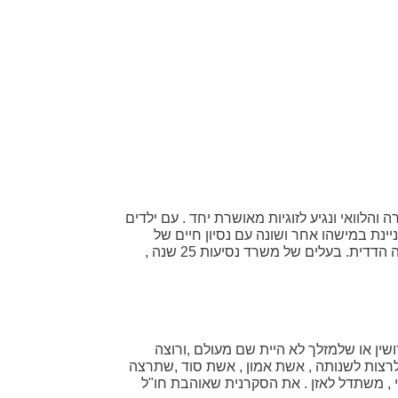
לוואי ונגיע לזוגיות מאושרת יחד . עם ילדים
נת במישהו אחר ושונה עם נסיון חיים של
מאתיים גלגולים ולב ענק שמכיל ומעניק . מרקע דתי אבל ממש לא בעניין הגדרות ומסגרות ולכן פתוח להכל מתוך כבוד והכלה הדדית. בעלים של משרד נסיעות 25 שנה ,
שין או שלמזלך לא היית שם מעולם ,ורוצה
רצות לשנותה , אשת אמון , אשת סוד ,שתרצה
די , משתדל לאזן . את הסקרנית שאוהבת חו"ל