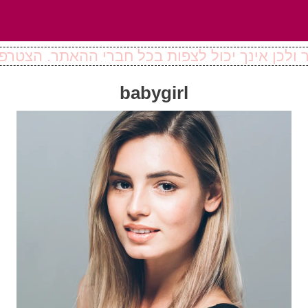
ולכן אינך יכול לצפות בכל חברי ההאתר. הצטרפו
babygirl