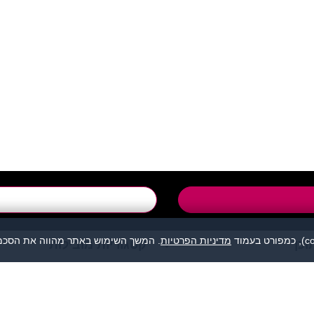
support@flirtut.co.i
טופס יצירת קשר
מדיניות הפרטיות
. המשך השימוש באתר מהווה את הסכמת
וכן
קטגוריות מובילות
מהווה נקודת מפגש בין אנשים המעוניינים להכיר לכל מטרה: ידידות, זוגיות, 
אנו מסירים כל אחריות לגבי תוכן הפניות, אנשים, התמונות או כל נושא אחר.
תה, לפנות למתאימים עבורך בלבד ולהתנהג בהתאם לכללים הנהוגים בכל מקום