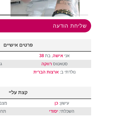
שליחת הודעה
פרטים אישיים
אני
אישה
, בת
38
סטאטוס
רווקה
ג
נולדתי ב:
ארצות הברית
קצת עליי
עישון:
כן
מצבי
השכלתי:
יסודי
תחו