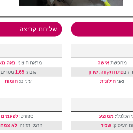
שליחת קריצה
מחפשת
אישה
מראה חיצוני:
נאה מא
רה ב
פתח תקווה
,
שרון
גובה:
1.65
מטרים
ואני
חילונית
עיניים:
חומות
 הכלכלי:
ממוצע
ספורט:
לפעמים
ם העיסוק:
שכיר
הרגלי תזונה:
לא צמחו