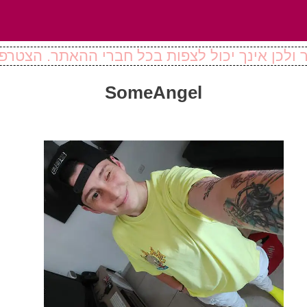
ולכן אינך יכול לצפות בכל חברי ההאתר. הצטרפו
SomeAngel