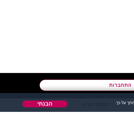
א’ - ה’, בשעות 09:00-15:00
התחברות
ך על כך.
הבנתי
תחומי עניין
אהבה או כל דבר אחר.
 אחר בו ניתן להכיר אנשים.