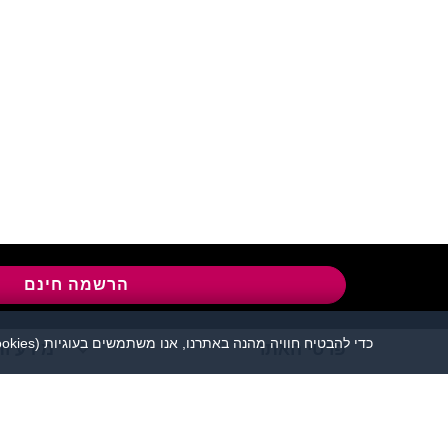
שירות לקוחות:
04-8558924
l
הרשמה חינם
כדי להבטיח חוויה מהנה באתרנו, אנו משתמשים בעוגיות (cookies), כמפורט בעמוד
פרטי האתר
מידע ות
אתר הכרויות פלירטוט 
יש להקפיד לשמור על שפה נאו