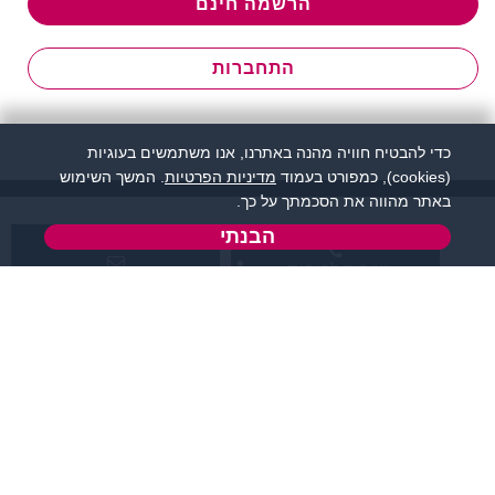
הרשמה חינם
התחברות
כדי להבטיח חוויה מהנה באתרנו, אנו משתמשים בעוגיות
(cookies), כמפורט בעמוד
מדיניות הפרטיות
. המשך השימוש
באתר מהווה את הסכמתך על כך.
הבנתי
שירות לקוחות:
support@flirtut.co.il
04-8558924
א’ - ה’, בשעות 09:00-
טופס יצירת קשר
15:00