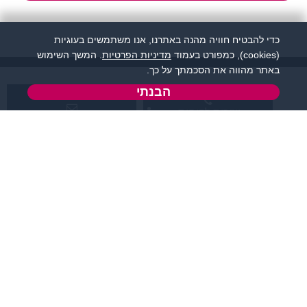
כדי להבטיח חוויה מהנה באתרנו, אנו משתמשים בעוגיות
(cookies), כמפורט בעמוד
מדיניות הפרטיות
. המשך השימוש
באתר מהווה את הסכמתך על כך.
הבנתי
שירות לקוחות:
support@flirtut.co.il
04-8558924
א’ - ה’, בשעות 09:00-
טופס יצירת קשר
15:00
פרטי האתר
מידע ותוכן