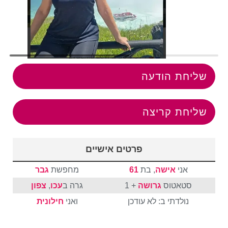
שליחת הודעה
שליחת קריצה
פרטים אישיים
אני
אישה
, בת
61
מחפשת
גבר
סטאטוס
גרושה
+ 1
גרה ב
עכו
,
צפון
נולדתי ב: לא עודכן
ואני
חילונית