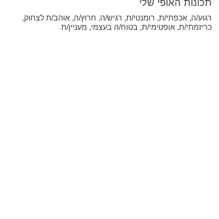
תכונות האופי שלי
רגוע/ה, אכפתי/ת, רומנטי/ת, רגיש/ה, חרוץ/ה, אוהב/ת לצחוק,
כריזמתי/ת, אופטימי/ת, בטוח/ה בעצמי, מעניין/ת