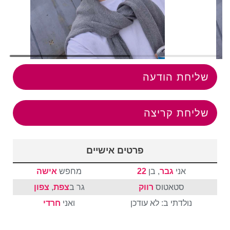
שליחת הודעה
שליחת קריצה
פרטים אישיים
אני
גבר
, בן
22
מחפש
אישה
סטאטוס
רווק
גר ב
צפת
,
צפון
נולדתי ב: לא עודכן
ואני
חרדי