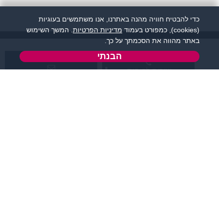
כדי להבטיח חוויה מהנה באתרנו, אנו משתמשים בעוגיות
(cookies), כמפורט בעמוד
מדיניות הפרטיות
. המשך השימוש
באתר מהווה את הסכמתך על כך.
הבנתי
שירות לקוחות:
support@flirtut.co.il
04-8558924
א’ - ה’, בשעות 09:00-
טופס יצירת קשר
15:00
פרטי האתר
מידע ותוכן