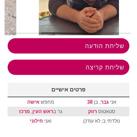
שליחת הודעה
שליחת קריצה
פרטים אישיים
אני
גבר
, בן
38
מחפש
אישה
סטאטוס
רווק
גר ב
ראש העין
,
מרכז
נולדתי ב: לא עודכן
ואני
חילוני