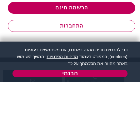
הרשמה חינם
התחברות
כדי להבטיח חוויה מהנה באתרנו, אנו משתמשים בעוגיות
(cookies), כמפורט בעמוד
מדיניות הפרטיות
. המשך השימוש
באתר מהווה את הסכמתך על כך.
הבנתי
שירות לקוחות:
support@flirtut.co.il
04-8558924
א’ - ה’, בשעות 09:00-
טופס יצירת קשר
15:00