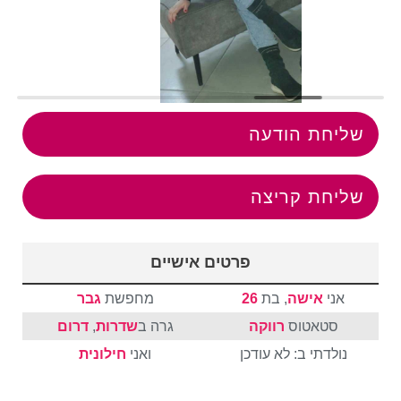
שליחת הודעה
שליחת קריצה
פרטים אישיים
אני
אישה
, בת
26
מחפשת
גבר
סטאטוס
רווקה
גרה ב
שדרות
,
דרום
נולדתי ב: לא עודכן
ואני
חילונית