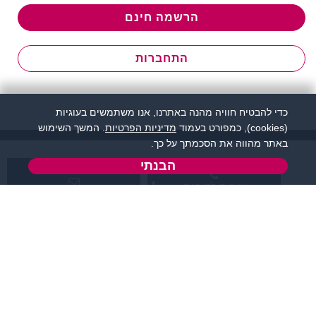
הרשמה חינם
התחברות
כדי להבטיח חוויה מהנה באתרנו, אנו משתמשים בעוגיות
(cookies), כמפורט בעמוד
מדיניות הפרטיות
. המשך השימוש
באתר מהווה את הסכמתך על כך.
הבנתי
שירות לקוחות:
support@flirtut.co.il
04-8558924
א’ - ה’, בשעות 09:00-
טופס יצירת קשר
15:00