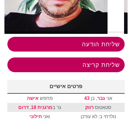
שליחת הודעה
שליחת קריצה
פרטים אישיים
אני
גבר
, בן
43
מחפש
אישה
סטאטוס
רווק
גר ב
מרגנית 18
,
דרום
נולדתי ב: לא עודכן
ואני
חילוני