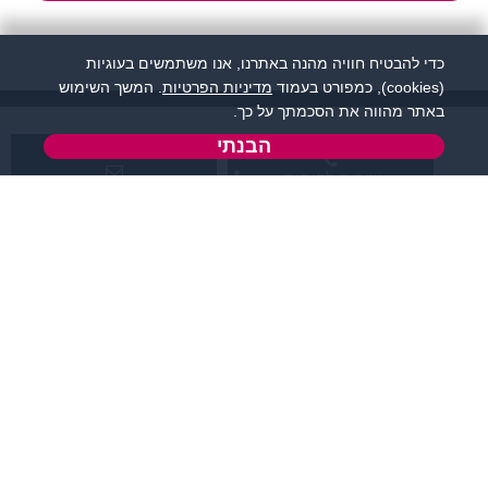
כדי להבטיח חוויה מהנה באתרנו, אנו משתמשים בעוגיות
(cookies), כמפורט בעמוד
מדיניות הפרטיות
. המשך השימוש
באתר מהווה את הסכמתך על כך.
הבנתי
שירות לקוחות:
support@flirtut.co.il
04-8558924
א’ - ה’, בשעות 09:00-
טופס יצירת קשר
15:00
פרטי האתר
מידע ותוכן