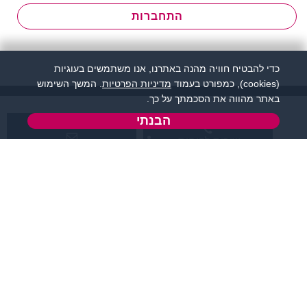
התחברות
כדי להבטיח חוויה מהנה באתרנו, אנו משתמשים בעוגיות
(cookies), כמפורט בעמוד
מדיניות הפרטיות
. המשך השימוש
באתר מהווה את הסכמתך על כך.
הבנתי
שירות לקוחות:
support@flirtut.co.il
04-8558924
א’ - ה’, בשעות 09:00-
טופס יצירת קשר
15:00
פרטי האתר