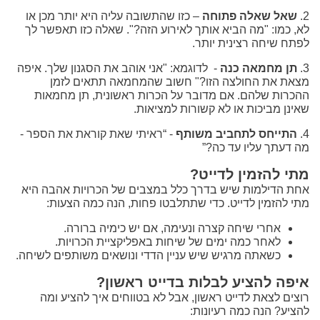
2.
שאל שאלה פתוחה
– כזו שהתשובה עליה היא יותר מכן או
לא, כמו: "מה הביא אותך לאירוע הזה?". שאלה כזו תאפשר לך
לפתח שיחה רצינית יותר.
3.
תן מחמאה כנה
- לדוגמא: "אני אוהב את הסגנון שלך. איפה
מצאת את החולצה הזו?" חשוב שהמחמאה תתאים לזמן
ההכרות שלהם. אם מדובר על הכרות ראשונית, תן מחמאות
שאינן מביכות או לא קשורות למציאות.
4.
התייחס לתחביב משותף
- “ראיתי שאת קוראת את הספר -
מה דעתך עליו עד כה?”
מתי להזמין לדייט?
אחת הדילמות שיש בדרך כלל במצבים של הכרויות אהבה היא
מתי להזמין לדייט. כדי שתתלבטו פחות, הנה כמה הצעות:
אחרי שיחה קצרה ונעימה, אם יש כימיה ברורה.
לאחר כמה ימים של שיחות באפליקציית הכרויות.
כשאתה מרגיש שיש עניין הדדי ונושאים משותפים לשיחה.
איפה להציע לבלות בדייט ראשון?
רוצים לצאת לדייט ראשון, אבל לא בטווחים איך להציע ומה
להציע? הנה כמה רעיונות: