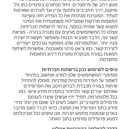
מגוון רחב של פרמטרים: החל מנתונים בסיסיים כמו גיל
ומיקום, דרך תחביבים ותחומי עניין ועד לערכים ושאיפות
לעתיד. המערכת מנתחת את כל המידע הזה ומציעה
התאמות מדויקות שמגדילות משמעותית את הסיכוי
למצוא קשר אמיתי.בנוסף, בניגוד לרשתות חברתיות,
אצלנו כל המשתמשים מגיעים עם מטרה ברורה - מציאת
קשר זוגי. הדבר מונע אי הבנות ומאפשר תקשורת ישירה
וכנה יותר. הפלטפורמה שלנו מספקת גם כלים ייעודיים
ליצירת קשר, כמו צ´אט פרטי ומאובטח, אפשרות לשיתוף
תמונות בצורה מבוקרת ומערכת דירוג התאמות
מתקדמת.
טיפים לשימוש נכון ברשתות חברתיות
מסיפורי המשתמשים שלנו למדנו שחשוב במיוחד
לשמור על הגדרות פרטיות קפדניות. מומלץ להתחיל
שיחות בצורה מכבדת, לבדוק היטב את הפרופילים
שאיתם יוצרים קשר ולהיזהר במסירת מידע אישי. כמו
בכל פלטפורמה, תמיד יהיו אנשים שיצרו לעצמם
פרופילים פיקטיביים, חשוב לשים לב שאם אין יותר מידי
מידע בתוך הפרופיל ואין תמונה, כדאי לברר האם מדובר
באדם שבאמת מחפש הכרות. אנו עושים ככל שביכולתנו
למנוע פרופילים מזויפים בתוך האתר.
הדרך להצלחה בהיכרויות אונליין