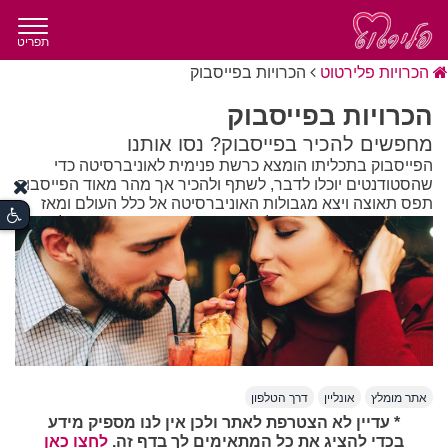
תפריט
הכרויות פלירטוט
הכרויות בפייסבוק
הכרויות בפייסבוק
מחפשים להכיר בפייסבוק? נסו אותנו
הפייסבוק בתכליתו הומצא כרשת פנימית לאוניברסיטה כדי
שהסטודנטים יוכלו לדבר, לשתף ולהכיר אך מהר מאוד הפייסבוק
תפס תאוצה ויצא מגבולות האוניברסיטה אל כלל העולם ומאז
הכרויות בפייסבוק נהיו חלק מהנורמה בארצות שונות בעולם.
הכרויות דרך הפייסבוק נוצרות אחרי שייצרתם פרופיל בחינם
ממש כמו באתר הכרויות פלירטוט לאחר מכן אפשר לחפש את
האדם המתאים עבורכם.
אתר מומלץ
אונליין
דרך הטלפון
* עדיין לא הצטרפת לאתר ולכן אין לנו מספיק מידע
בכדי להציג את כל המתאימים לך בדף זה.
לחצו כאן