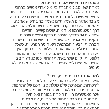
האתגרים בחיפוש אהבה בפייסבוק
למרות שפייסבוק מחברת בין מיליארדי אנשים ברחבי
העולם, היא לא תוכננה במקור כאפליקציית הכרויות. בעוד
שהיא מאפשרת להתחבר עם אנשים חדשים בקלות, היא
מציבה אתגרים משמעותיים כשמדובר בחיפוש אהבה.
מהמחקר שערכנו בקרב משתמשים שניסו למצוא בני זוג
דרך הפלטפורמה או דומות, עולים קשיים ייחודיים
שמקשים על תהליך ההיכרות.בדקנו ומצאנו שרבים
נתקלים באתגרים משמעותיים בחיפוש אהבה ברשתות
חברתיות. הבעיה המרכזית היא חוסר הפרטיות, כשכל
החברים יכולים לראות את הפעילות שלנו. בנוסף, אין
מערכת התאמה מובנית שמסייעת במציאת התאמות
רלוונטיות, וקיים קושי באימות זהויות. כמו כן, העירוב בין
החיים האישיים למקצועיים יכול גם הוא ליצור מצבים לא
נעימים.
למה אתר הכרויות מדויק יותר?
אצלנו באתר פלירטוט, אנו מציעים פלטפורמה ייעודית
להיכרויות. המערכת שלנו כוללת סינון חכם של התאמות,
אבטחת פרטיות מלאה, ומערכת לאימות משתמשים. כל
אלה מאפשרים חוויית היכרות בטוחה ואיכותית
יותר.מניסיוננו הרב בתחום ההיכרויות, אנו מבינים
שהצלחה במציאת בן או בת זוג תלויה במידה רבה בדיוק
ההתאמה. לכן, פיתחנו מערכת חכמה המתבססת על