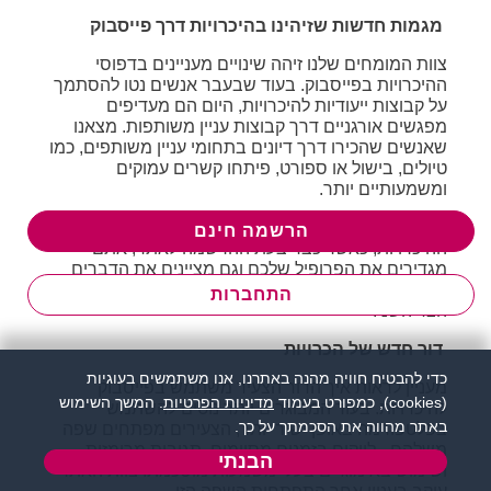
מגמות חדשות שזיהינו בהיכרויות דרך פייסבוק
צוות המומחים שלנו זיהה שינויים מעניינים בדפוסי
ההיכרויות בפייסבוק. בעוד שבעבר אנשים נטו להסתמך
על קבוצות ייעודיות להיכרויות, היום הם מעדיפים
מפגשים אורגניים דרך קבוצות עניין משותפות. מצאנו
שאנשים שהכירו דרך דיונים בתחומי עניין משותפים, כמו
טיולים, בישול או ספורט, פיתחו קשרים עמוקים
ומשמעותיים יותר.
כל אלו באים לידי ביטוי בצורה יותר אישית אצלנו באתר
הרשמה חינם
ההיכרויות, כאשר כבר בעת ההרשמה לאתר, אתם
מגדירים את הפרופיל שלכם וגם מציינים את הדברים
שמעניינים אתכם. לרוב אלו גם יהיו נושאי השיחה עם
התחברות
הצד השני.
דור חדש של הכרויות
כדי להבטיח חוויה מהנה באתרנו, אנו משתמשים בעוגיות
מעניין לראות איך הדור הצעיר משתמש בפייסבוק
(cookies), כמפורט בעמוד
מדיניות הפרטיות
. המשך השימוש
להיכרויות. בעוד המבוגרים יותר נוטים להשתמש
באתר מהווה את הסכמתך על כך.
בפלטפורמה באופן ישיר יותר, הצעירים מפתחים שפה
משלהם - לייקים בזמנים מסוימים, תגובות מרומזות,
הבנתי
ושימוש באימוג´ים בעלי משמעות מוסכמת. צוות האתר