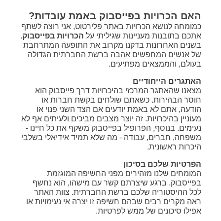
האם הכרויות בפייסבוק באמת עובדות?
כמומחה לנושא הכרויות באתר פלירטוט, אני רוצה לשתף
אתכם בתובנות מעניינות שגיליתי על
הכרויות בפייסבוק.
בשנים האחרונות בדקנו מקרוב את התופעה המתרחבת
של אנשים המחפשים אהבה ברשת החברתית הגדולה
בעולם, והממצאים מפתיעים.
האתגרים הייחודיים
מצאנו שהאתגר המרכזי בהיכרויות דרך פייסבוק הוא
חוסר הבהירות. כשאתם שולחים בקשת חברות או
הודעה, אתם לא באמת יודעים אם הצד השני פנוי או
מעוניין בהיכרויות. זה יוצר מצבים מביכים ולעיתים אף לא
נעימים. בנוסף, הפרופיל בפייסבוק משקף את כל חיינו -
משפחה, חברים, עבודה - מה שלא תמיד אידיאלי בשלבי
היכרות ראשונית.
הפרטיות שלכם בסיכון
המומחים שלנו מזהירים מפני החשיפה המוגזמת
בפייסבוק. ברגע שיצרתם קשר עם מישהו, הוא נחשף
לכל ההיסטוריה שלכם ברשת החברתית. צוות האתר
ראה מקרים רבים שבהם חשיפה זו יצרה אי נעימויות או
אפילו סיכונים של ממש לפרטיות.