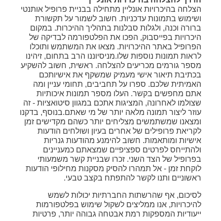
הצלחה בהיכרויות אונליין מתחילה בבניית פרופיל אותנטי
ושימוש בתמונות עדכניות. חשוב לשמור על תקשורת
ברורה וכנה, ולגלות סבלנות בתהליך ההיכרות. במקום
היכרויות בפייסבוק, הפכו את הפלטפורמה לבדיקה של
הפרופיל באתר ההיכרויות. מצאו את המשתמש ותוכלו
לראות תמונות נוספות שלו.מניסיוננו הרב בתחום, זיהינו
מספר גורמים מכריעים להצלחה. ראשית, חשוב להשקיע
בכתיבת תיאור אישי מעמיק שמשקף את אישיותכם
האמיתית שלכם. ספרו על תחביבים, תחומי עניין ומה
אתם מחפשים בקשר. העלו מספר תמונות איכותיות
שצולמו לאחרונה, המציגות אתכם במגוון סיטואציות - זה
עוזר ליצור תמונה מלאה יותר של מי שאתם.בנוסף, בדקנו
ומצאנו שמשתמשים מצליחים יותר כשהם מקדישים זמן
לקריאת פרופילים של אחרים בעיון ושולחים הודעות
אישיות ומותאמות. חשוב להימנע מהודעות גנריות
ולהתייחס לפרטים ספציפיים שמצאתם כמעניינים
בפרופיל של הצד השני. זכרו שבניית קשר משמעותי
לוקחת זמן - אל תמהרו להסיק מסקנות מחילופי הודעות
ראשוניים ותנו לקשר להתפתח בקצב טבעי.
לסיכום, אף שהרשתות החברתיות יכולות לשמש
להיכרויות, אנו ממליצים לשקול שימוש בפלטפורמות
ייעודיות המספקות רמת אבטחה גבוהה יותר, פרטיות