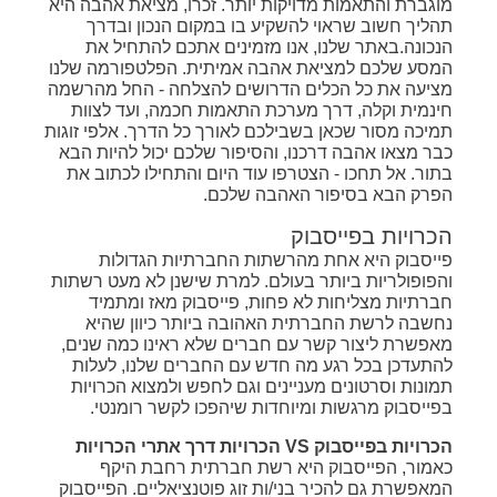
מוגברת והתאמות מדויקות יותר. זכרו, מציאת אהבה היא
תהליך חשוב שראוי להשקיע בו במקום הנכון ובדרך
הנכונה.באתר שלנו, אנו מזמינים אתכם להתחיל את
המסע שלכם למציאת אהבה אמיתית. הפלטפורמה שלנו
מציעה את כל הכלים הדרושים להצלחה - החל מהרשמה
חינמית וקלה, דרך מערכת התאמות חכמה, ועד לצוות
תמיכה מסור שכאן בשבילכם לאורך כל הדרך. אלפי זוגות
כבר מצאו אהבה דרכנו, והסיפור שלכם יכול להיות הבא
בתור. אל תחכו - הצטרפו עוד היום והתחילו לכתוב את
הפרק הבא בסיפור האהבה שלכם.
הכרויות בפייסבוק
פייסבוק היא אחת מהרשתות החברתיות הגדולות
והפופולריות ביותר בעולם. למרת שישנן לא מעט רשתות
חברתיות מצליחות לא פחות, פייסבוק מאז ומתמיד
נחשבה לרשת החברתית האהובה ביותר כיוון שהיא
מאפשרת ליצור קשר עם חברים שלא ראינו כמה שנים,
להתעדכן בכל רגע מה חדש עם החברים שלנו, לעלות
תמונות וסרטונים מעניינים וגם לחפש ולמצוא הכרויות
בפייסבוק מרגשות ומיוחדות שיהפכו לקשר רומנטי.
הכרויות בפייסבוק VS הכרויות דרך אתרי הכרויות
כאמור, הפייסבוק היא רשת חברתית רחבת היקף
המאפשרת גם להכיר בני/ות זוג פוטנציאליים. הפייסבוק