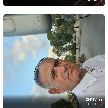
אשדוד
zehev, 72
נהריה