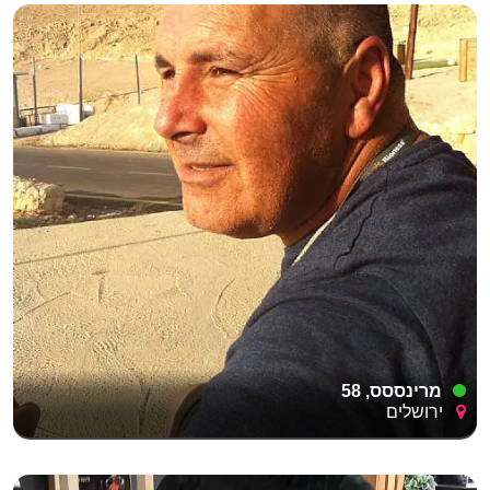
מרינססס, 58
ירושלים