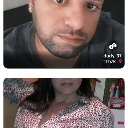
3
dudy, 37
אשדוד