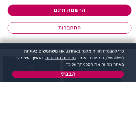
הרשמה חינם
התחברות
כדי להבטיח חוויה מהנה באתרנו, אנו משתמשים בעוגיות
(cookies), כמפורט בעמוד
מדיניות הפרטיות
. המשך השימוש
באתר מהווה את הסכמתך על כך.
שירות לקוחות:
support@flirtut.co.il
הבנתי
04-8558924
א’ - ה’, בשעות 09:00-
טופס יצירת קשר
15:00
פרטי האתר