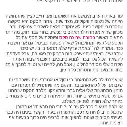
איתה הבנתי מייד שגם היא מעוניינת בקטע פיזי.
עוד באותו הערב מימשנו את תשוקתנו ואני חייב לציין שהתחושה
הייתה של ניצוצות וזיקוקים, מצד שנינו. אחרי הסקס היא ביקשה
שנסכם כי הקשר בינינו לא יתקדם הלאה לשלבים עמוקים יותר
מכיוון שהיא מפחדת להתאהב בי.עכשיו, בתור גבר רווק, מה יותר
מתאים מאשר
בחורה שרוצה סקס
ופוסלת על הסף את כל
הקטע של קשר ומחויבות? שאלה פשוטה כביכול. גם אני חשבתי
ככה. אמרתי לה ´´באמת עדיף שלא תתאהבי בי, יש סיכוי
שתפגעי". ראיתי שהמשפט הזה כבר קצת פגע בה, אבל העדפתי
להשאיר הכול גלוי בכדי למנוע סיבוכים. חשבתי שבזה העתיד
הקרוב שלי מסודר לחלוטין, אבל מה, לחיים יש נטייה לסבך אותנו
בחוויות מעניינות וחסרות כל היגיון.
אז אמרתי לה לא להתאהב בי נכון? אז אמרתי. מה ששכחתי זה
שגם אני עלול להתאהב בה. זה גם מה שהתחיל להתפתח עם
הזמן. התחושות שלי אליה גברו והתעמקו. מלבד הסקס שוחחנו
גם על נושאים אישיים יותר. חוויתי איתה דברים מיניים עוצמתיים
ביותר שלא חוויתי לפני-כן מעולם.
אז מפה מגיעים כבר לקשר נכון? הרי מה הבעיה? אז כמובן
שהכול חייב להיות מורכב והתעוררה בעיה. הקשר בינינו היה כבר
בעייתי מסיבות שונות ולהפוך אותו לרציני היה כרוך בבעיות אף
רציניות יותר.