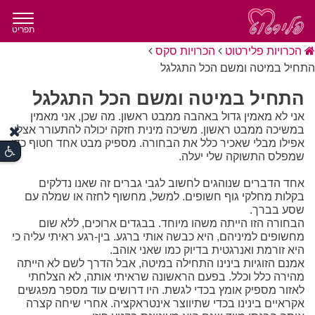
תפריט
הכרויות פלירטוט
הכרויות סקס
התחיל במיטה ומשם הכל התגלגל
התחיל במיטה ומשם הכל התגלגל
אני לא מאמין גדול באהבה ממבט ראשון. מה שכן, אני מאמין
במשיכה ממבט ראשון. משיכה מינית חזקה יכולה להתעורר אצלי
אפילו מבלי שאכיר כלל את הבחורה. מספיק מבט אחד חטוף כדי
שמפלס התשוקה שלי יעלה.
אחד הדברים שנוהגים לחשוב לגבי גברים זה שאנו נדלקים
בקלות מחלקי גוף חשופים. למשל, מחשוף לחזה או שמלה עם
שסע בברך.
הבחורה הזו הייתה משהו מיוחד. בבגדים ארוכים, ללא שום
מחשופים למיניהם, היא כבשה אותי ברגע. בין-רגע ראיתי עליה כי
היא זורמת ואנרגטית בדיוק כמו שאני אוהב.
אמנם הזוגיות בינינו התחילה במיטה, אבל הדרך לשם לא הייתה
מהירה כלל וכלל. בפעם הראשונה שראיתי אותה, לא הצלחתי
לאזור מספיק אומץ בכדי לגשת. היו דרושים עוד מספר מפגשים
אקראיים בינינו בכדי שתיווצר אינטראקציה. אחרי שיחה קצרה