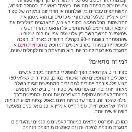
וקבוצות אחרות, מבוסס על התיאוריה שתוך דקות ספורות
אנשים יכולים לפתח תחושת "כימיה" ראשונית. במהלך האירוע,
המשתתפים עוברים בין שולחנות או חדרי זום במקרה של ספיד
דייט אונליין, כשלכל משתתף יש כרטיס ובו הוא מסמן את
התרשמותו מכל מפגש. בסוף האירוע, המארגנים מצליבים את
התוצאות ומודיעים למשתתפים על התאמות הדדיות, מה
שמאפשר המשך קשר בין אלו שגילו עניין זה בזה. שיטה זו,
שהתפתחה בשנות ה-90 בקהילה היהודית בארה"ב, הפכה
לפופולרית במיוחד בקרב אנשים המחפשים
הכרויות חינם
או
מסגרת מאורגנת להיכרויות והיא מותאמת כיום לקהלים שונים.
למי זה מתאים?
ספיד דייט אקדמאים הפך לפופולרי במיוחד בקרב אנשים
משכילים המחפשים קשר איכותי. כמו כן, ספיד דייט לגילאי 50+
מציע פלטפורמה ייחודית למבוגרים המחפשים זוגיות בשלב
מאוחר יותר בחיים.הפורמט של ספיד דייט בישראל מתאים
במיוחד לאנשים עסוקים המעריכים את זמנם ומחפשים דרך
יעילה להיכרויות. בעוד שהכרויות חינם באפליקציות מציעות כמות
גדולה של אפשרויות, ספיד דייט אונליין או פנים אל פנים מאפשר
חוויה אישית יותר.
כמו כן, הפורמט מתאים במיוחד לאנשים מופנמים שמעדיפים
מסגרת מובנית להיכרויות וגם לאנשים מוחצנים הנהנים