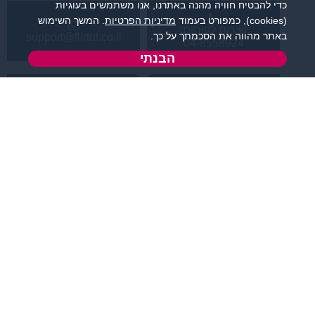
כדי להבטיח חוויה מהנה באתרנו, אנו משתמשים בעוגיות
(cookies), כמפורט בעמוד
מדיניות הפרטיות
. המשך השימוש
שירות לקוחות:
באתר מהווה את הסכמתך על כך.
support@flirtut.co.il
04-8558924
הבנתי
א’ - ה’, בשעות 09:00-
טופס יצירת קשר
15:00
פרטי האתר
מידע ותוכן
קטגוריות מובילות
תחומי עניין