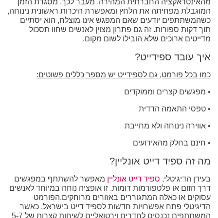
מהאינטראקציה החברתית המהירה. מעבר לכך, מסגרת הזמן
המוגבלת מפחיתה את הלחץ ומאפשרת היכרות ראשונית נינוחה,
כשהמשתתפים יודעים שאם המפגש אינו מוצלח, הוא יסתיים
תוך דקות ספורות. זה גם פתרון מצוין לאנשים שחוו תסכול
מדייטים ארוכים שלא הובילו לשום מקום.
איך עובד ספידייט?
כמו בכל פורמט, גם לספידייט יש מספר כללים פשוטים:
• מפגשים קצרים וממוקדים
• טפסי התאמה הדדית
• אווירה נינוחה ולא מחייבת
• חינם בחלק מהאירועים
מה זה ספיד דייט אונליין?
בעידן הדיגיטלי,
ספיד דייט אונליין
מאפשר להשתתף במפגשים
דרך הזום או פלטפורמות דומות. זו אופציה נוחה במיוחד לאנשים
עסוקים או כאלה המתגוררים באזורים מרוחקים.הפורמט
הדיגיטלי פתח אפשרויות חדשות לספיד דייט בישראל, כאשר
המשתתפים נכנסים לחדרים וירטואליים לשיחות קצרות של 5-7