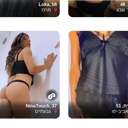
"גבולות הגזרה": האם מדובר במפגש הכרות אינטימי בבית או במלון?
4
Loka, 58
רטים הטכניים האלו אולי נשמעת פחות רומנטית, אבל היא זו שמאפ
שבע
מרכז
של הרגע, בלי דאגות מיותרות.
3
, 51
NinaTouch, 37
יב-יפו
גבעתיים