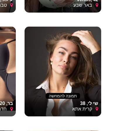
באר שבע
טברי
תמונה להמחשה
שי לי, 38
בר, 20
קרית אתא
חדר