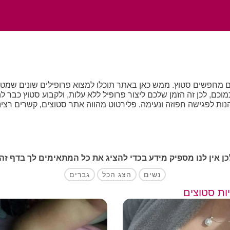
 מחפשים סטוץ. ממש כאן באתר תוכלו למצוא פרופילים שונים שמט
, לכן זה הזמן שלכם ליצור פרופיל ללא עלות, ולקבוע סטוץ כבר ל
נות לפגישה חפוזה ונעימה. פלירטוט מהווה אתר סטוצים, קשרים רציני
כן אין לנו מספיק מידע בכדי להציג את כל המתאימים לך בדף זה
נשים
הצג הכל
גברים
ות סטוצים
תר הכרויות חייבת להסתיים בחיפוש אחר שמלת כלה או משכנתא משות
ים, החשמל שעובר בגוף כשנפגשים עם מישהו חדש והידיעה שהלילה 
עולם הכרויות סטוצים הוא המקום שבו אפשר להשאיר את ה"רצינות" ב