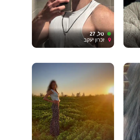
ה, אמון
ותר
 נכונה
ש אחד
טל, 27
לה, לא
זכרון יעקב
.
ינה
 שבו