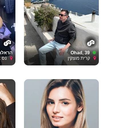
3
2
Ohad, 39
הראלה, 
קרית מוצקין
נס צי