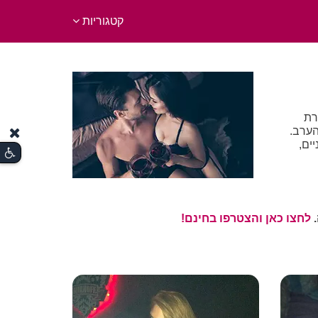
קטגוריות
רת
הערב.
ים,
.
לחצו כאן והצטרפו בחינם!
פת.
הזה
דלת