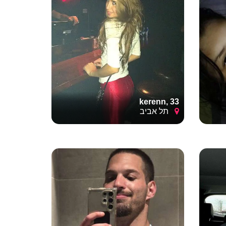
 להתמסר
ק אמיתי
kerenn, 33
תל אביב
ק
לה הכי
,
לכל
ורה
– בלי