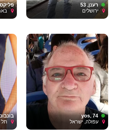
מעבר לעניין הכימי, חשוב להגדיר לעצמכם מראש את 
רענן, 53
פליקס, 6
מקום לשיחה שאחרי או שזה "חתוך וגמור"? הגדרת הפ
ירושלים
באר 
לשחרר את הראש באמת ולהתמקד נטו בהנאה ובריגוש 
yos, 74
בונבונית
עפולה, ישראל
תל אב