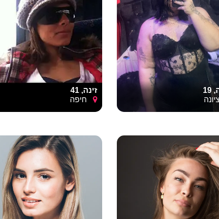
19
זינה, 41
ונה
חיפה