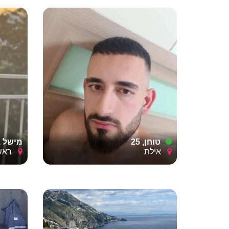
טוחן, 25
מישל , 3
אילת
ראשון