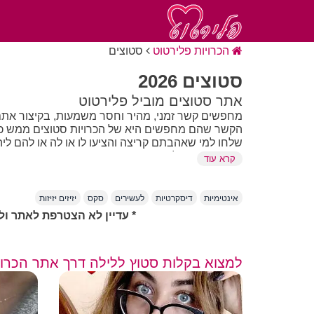
הכרויות פלירטוט
סטוצים
סטוצים 2026
אתר סטוצים מוביל פלירטוט
מחפשים קשר זמני, מהיר וחסר משמעות, בקיצור אתם
הקשר שהם מחפשים היא של הכרויות סטוצים ממש כמוכם
שלחו למי שאהבתם קריצה והציעו לו או לה או להם ליה
ידידות ועוד - כל מה שתחפשו במקום אחד.
קרא עוד
מה זה סטוצים?
אינטימיות
דיסקרטיות
לעשירים
סקס
יזיזים יזיזות
קשר קליל ללא מחויבות
* עדיין לא הצטרפת לאתר ול
מתאים למי שמחפש חוויה רגעית
תקשורת ארוכה לא תמיד נדרשת
דגש על כימיה ורגע
יכול להיות חד־פעמי או מתמשך
למצוא בקלות סטוץ ללילה דרך אתר הכרוי
בואו נשים את הקלפים על השולחן: לא כל כניסה לא
לפעמים, כל מה שבאמת מתחשק זה הניצוץ הזה בעיני
הולך להיות הרבה יותר מעניין מעוד פרק בנטפליקס. 