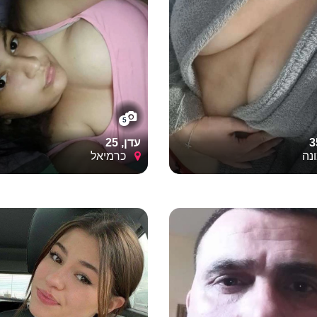
ורה. זה הריגוש שבגילוי, הסקרנות לגבי הגוף של הצד השני והיכולת
ת זה נכון עם הביטחון העצמי הנכון ובלי מסכות, זה הופך להיות פינו
ת
5
ממה נמנעים?
עדן, 25
נה
כרמיאל
מחפשים. כנות היא
אל תמרחו זמן:
שיחות של שבועות בוואטאפ ר
מכבות את הניצוץ.
כדי ליהנות".
בלי שאלות על העתיד:
"לאן זה הולך?" זו השא
פחות רלוונטית כרגע. תתרכזו ב"עכשיו".
נות. ציינו בפתיחות מה אתם רוצים, שמרו על תקשורת נעימה ובטוחה
הציפיות – הלילה יכול להיות הרבה יותר מהנה.
טרלי בפעם
אל תשכחו הגנה:
בטיחות פיזית היא תנאי סף 
הנאה אמיתית. בלי פשרות בנושא.
הו מעט נועז יותר, עולם הכרויות סקס מאפשר לחקור את הרצונות בצ
 אותו וייב. זה המקום שבו משחקי משיכה, תשוקה וסקרנות נפגשים 
 מתח ולשבור את
אל תהיו שיפוטיים:
לכל אחד יש את הפנטזיות