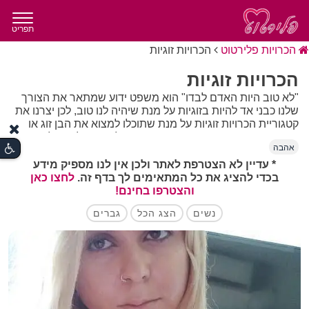
תפריט
הכרויות פלירטוט
הכרויות זוגיות
הכרויות זוגיות
"לא טוב היות האדם לבדו" הוא משפט ידוע שמתאר את הצורך
שלנו כבני אד להיות בזוגיות על מנת שיהיה לנו טוב, לכן יצרנו את
קטגוריית הכרויות זוגיות על מנת שתוכלו למצוא את הבן זוג או
הבת זוג המתאימים עבורכם. הגיע הזמן להפסיק להיות לבד
אהבה
ובמקום זה למצוא מישהו או מישהי שילוו אותנו לאורך דרכינו
בחיים.
* עדיין לא הצטרפת לאתר ולכן אין לנו מספיק מידע
בכדי להציג את כל המתאימים לך בדף זה.
לחצו כאן
והצטרפו בחינם!
נשים
הצג הכל
גברים