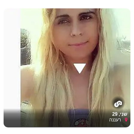
5
שני, 29
רעננה