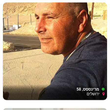
מרינססס, 58
ירושלים