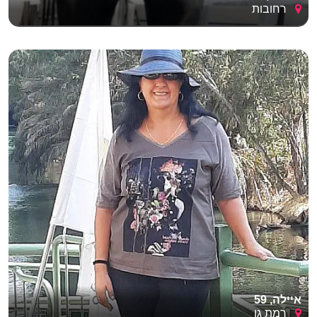
רחובות
איילה, 59
רמת גן