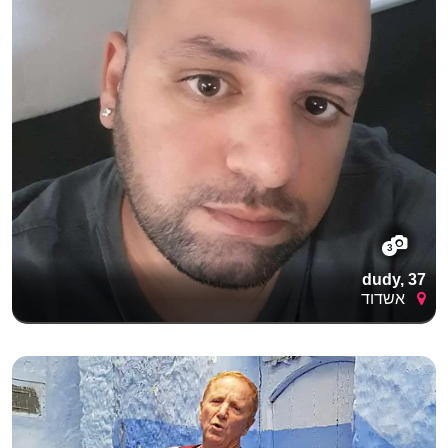
3
dudy, 37
אשדוד