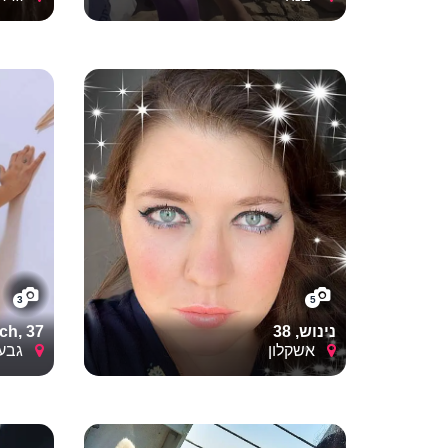
3
5
נינוש, 38
ch, 37
אשקלון
גבעת