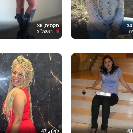
סקסית, 36
ה
ראשל"צ
לולה, 47