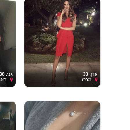
עדן, 33
גני, 38
מרכז
באר 