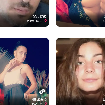
מתן , 55
באר שבע
3
t
ליאם, 40
ה
אופקים