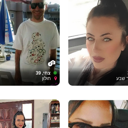
3
צחי, 39
שבע
חולון