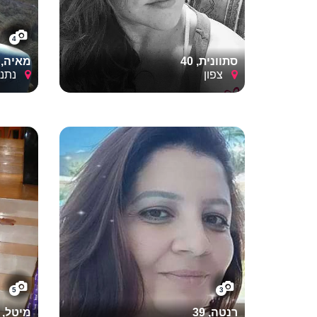
4
סתוונית, 40
מאיה, 34
צפון
נתני
5
3
רנטה, 39
מיטל, 41