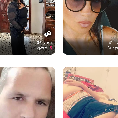
2
41
נועה, 36
 יהל
אשקלון