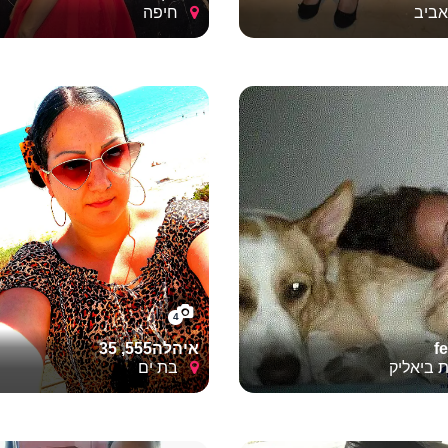
ביב
חיפה
4
fe
איהלה555, 35
ביאליק
בת ים