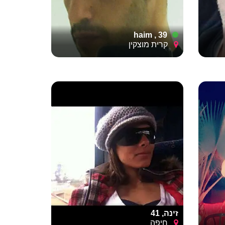
haim , 39
קרית מוצקין
זינה, 41
חיפה