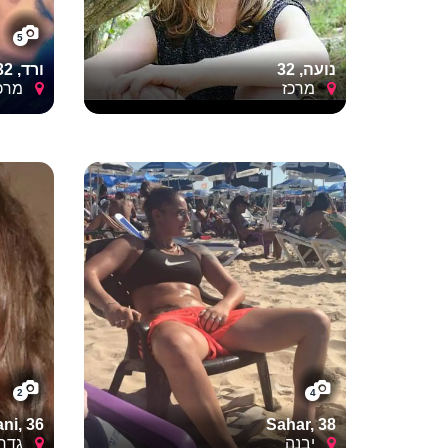
5
נועה, 32
ורד, 32
מרכז
מרכז
2
4
ani, 36
Sahar, 38
יבנה
גדר