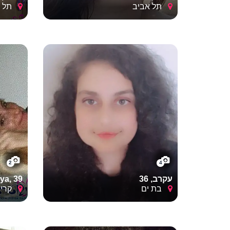
תל אביב
תל א
2
4
עקרב, 36
ya, 39
בת ים
קרית 