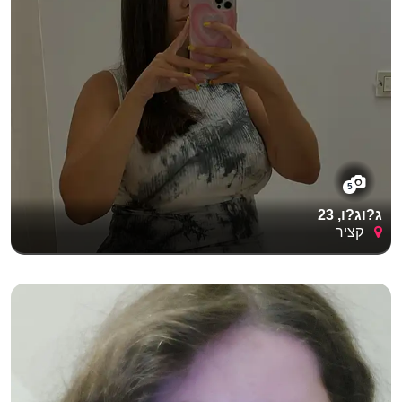
5
ג?וג?ו, 23
קציר