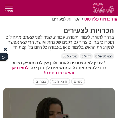
תפריט
הכרויות פלירטוט
הכרויות לצעירים
הכרויות לצעירים
בדרך לתואר, לימודי תעודה, עבודה, שניה לפני שאתם מתחילים
תזכרו כי בחיים צריך גם רגעים של נחת ואושר, הרי שאי אפשר
לתקוע את הראש בלימודים או בעבודה כל היום בלי קצת חיי
חברה. אתם צעירים והחיים לפניכם לכן ברור לנו הכרויות
לבני 30 פלוס
לחיילים
מעל גיל 30
לצעירים זה דבר חושב אך לא פשוט במרוץ החיים. לכן יצרנו
במיוחד עבורכם את קטגוריית הכרויות לצעירים בה תוכלו למצוא
* עדיין לא הצטרפת לאתר ולכן אין לנו מספיק מידע
את כל הצעירות והצעירים שיש לו להכיר אתכם.
בכדי להציג את כל המתאימים לך בדף זה.
לחצו כאן
והצטרפו בחינם!
נשים
הצג הכל
גברים